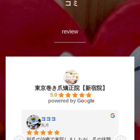
コミ
review
東京巻き爪矯正院【新宿院】
5.0
powered by
G
o
o
g
l
e
ヨヨヨ
先月
副爪の治療で来院しましたが、爪の状態