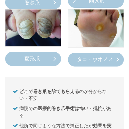
陥入爪
巻き爪
変形爪
タコ・ウオノメ
どこで巻き爪を診てもらえる
のか分からな
い・不安
病院での
医療的巻き爪手術は怖い・抵抗
があ
る
他所で同じような方法で矯正したが
効果を実