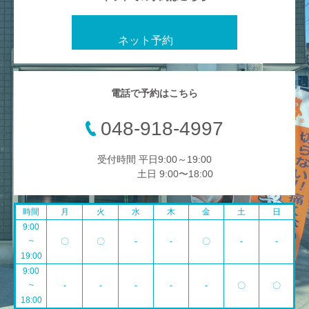
ネット予約
電話で予約はこちら
048-918-4997
受付時間 平日9:00～19:00
土日 9:00〜18:00
時間
月
火
水
木
金
土
日
9:00
~
〇
〇
-
-
〇
-
-
19:00
9:00
~
-
-
-
-
-
〇
〇
18:00