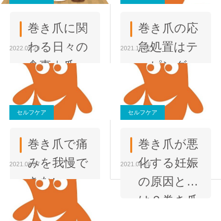
ることの
選び方
リスクと
巻き爪に関
巻き爪の応
除去方法
わる日々の
急処置はテ
2022.05.29
2021.10.02
食事｜爪を
ーピング
強くする
で！自分で
ために意識
もできる方
セルフケア
セルフケア
的にとり
法とは
たい栄養素
巻き爪で痛
巻き爪が悪
みを我慢で
化する妊娠
2021.09.07
2021.08.28
きないな
の原因と
らコット
は？巻き爪
ンパッキ
予防方法を