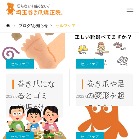
ブログ/お知らせ
セルフケア
セルフケア
セルフケア
巻き爪にな
巻き爪や足
るとゴミ
の変形を起
2023.01.17
2022.06.06
や垢がた
こさない為
まりやす
に必要な子
い？放置す
どもの靴の
セルフケア
セルフケア