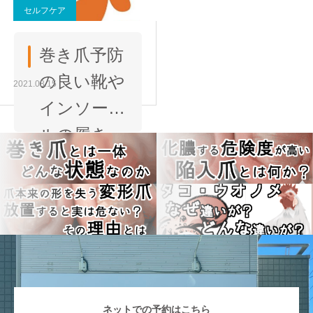
セルフケア
ングを試
ご紹介
してみて
巻き爪予防
は？
の良い靴や
2021.08.15
インソー
ルの履き
方・選び方
ネットでの予約はこちら