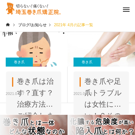
ブログ/お知らせ
2021年 4月の記事一覧
巻き爪
巻き爪
巻き爪は治
巻き爪や足
す？直す？
爪トラブル
2021.04.27
2021.04.13
治療方法を
は女性に多
ご紹介しま
い！？その
す
原因とは…