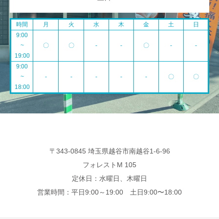
時間
月
火
水
木
金
土
日
9:00
~
〇
〇
-
-
〇
-
-
19:00
9:00
~
-
-
-
-
-
〇
〇
18:00
〒343-0845 埼玉県越谷市南越谷1-6-96
フォレストM 105
定休日：水曜日、木曜日
営業時間：平日9:00～19:00 土日9:00〜18:00