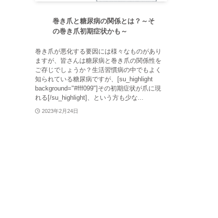
巻き爪と糖尿病の関係とは？～そ
の巻き爪初期症状かも～
巻き爪が悪化する要因には様々なものがあり
ますが、皆さんは糖尿病と巻き爪の関係性を
ご存じでしょうか？生活習慣病の中でもよく
知られている糖尿病ですが、[su_highlight
background="#fff099"]その初期症状が爪に現
れる[/su_highlight]、という方も少な...
2023年2月24日